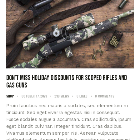
Don’t miss holiday discounts for scoped rifles and
gas guns
Shop
October 17, 2023
290
Views
0
Likes
0
Comments
Proin faucibus nec mauris a sodales, sed elementum mi
tincidunt. Sed eget viverra egestas nisi in consequat.
Fusce sodales augue a accumsan. Cras sollicitudin, ipsum
eget blandit pulvinar. Integer tincidunt. Cras dapibus.
Vivamus elementum semper nisi. Aenean vulputate