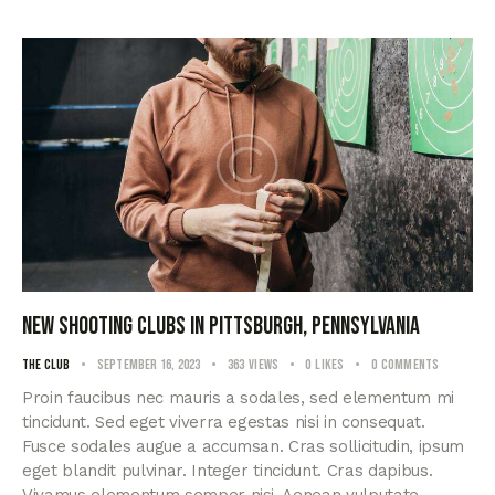
New shooting clubs in Pittsburgh, Pennsylvania
The club
September 16, 2023
363
Views
0
Likes
0
Comments
Proin faucibus nec mauris a sodales, sed elementum mi
tincidunt. Sed eget viverra egestas nisi in consequat.
Fusce sodales augue a accumsan. Cras sollicitudin, ipsum
eget blandit pulvinar. Integer tincidunt. Cras dapibus.
Vivamus elementum semper nisi. Aenean vulputate