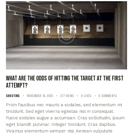
What are the odds of hitting the target at the first
attempt?
Shooting
November 18, 2023
317
Views
0
Likes
0
Comments
Proin faucibus nec mauris a sodales, sed elementum mi
tincidunt. Sed eget viverra egestas nisi in consequat.
Fusce sodales augue a accumsan. Cras sollicitudin, ipsum
eget blandit pulvinar. Integer tincidunt. Cras dapibus.
Vivamus elementum semper nisi. Aenean vulputate