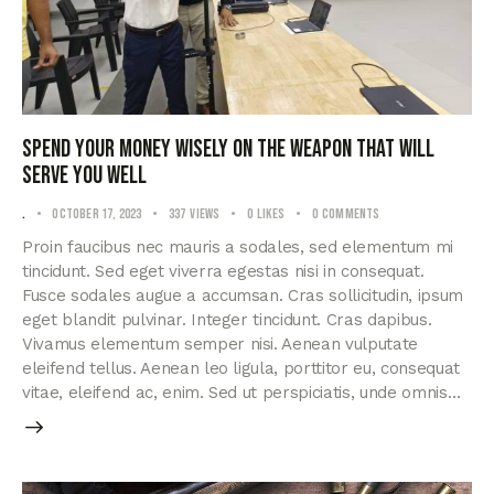
Spend your money wisely on the weapon that will
serve you well
.
October 17, 2023
337
Views
0
Likes
0
Comments
Proin faucibus nec mauris a sodales, sed elementum mi
tincidunt. Sed eget viverra egestas nisi in consequat.
Fusce sodales augue a accumsan. Cras sollicitudin, ipsum
eget blandit pulvinar. Integer tincidunt. Cras dapibus.
Vivamus elementum semper nisi. Aenean vulputate
eleifend tellus. Aenean leo ligula, porttitor eu, consequat
vitae, eleifend ac, enim. Sed ut perspiciatis, unde omnis…