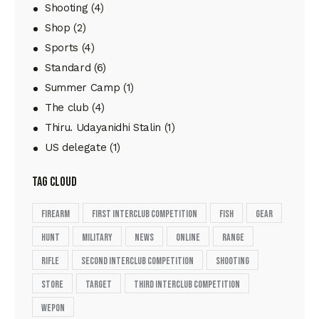
Shooting
(4)
Shop
(2)
Sports
(4)
Standard
(6)
Summer Camp
(1)
The club
(4)
Thiru. Udayanidhi Stalin
(1)
US delegate
(1)
tag cloud
firearm
First Interclub Competition
fish
gear
hunt
military
news
online
range
rifle
second Interclub Competition
shooting
store
target
Third Interclub Competition
wepon