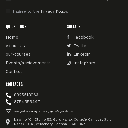
I agree to the
Privacy Policy
.
Quick Links
Socials
Home
Facebook
About Us
Twitter
our-courses
Linkedin
Events/achievements
Instagram
Contact
Contacts
8925518963
8754555447
saragarhishootingacademy.gnes@gmail.com
New no 161, Old no 53, Guru Nanak College Campus, Guru
Nanak Salai, Velachery, Chennai - 600042.