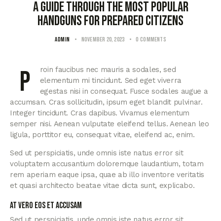
A guide through the most popular
handguns for prepared citizens
ADMIN
November 20, 2023
0
Comments
Proin faucibus nec mauris a sodales, sed
elementum mi tincidunt. Sed eget viverra
egestas nisi in consequat. Fusce sodales augue a
accumsan. Cras sollicitudin, ipsum eget blandit pulvinar.
Integer tincidunt. Cras dapibus. Vivamus elementum
semper nisi. Aenean vulputate eleifend tellus. Aenean leo
ligula, porttitor eu, consequat vitae, eleifend ac, enim.
Sed ut perspiciatis, unde omnis iste natus error sit
voluptatem accusantium doloremque laudantium, totam
rem aperiam eaque ipsa, quae ab illo inventore veritatis
et quasi architecto beatae vitae dicta sunt, explicabo.
At vero eos et accusam
Sed ut perspiciatis, unde omnis iste natus error sit